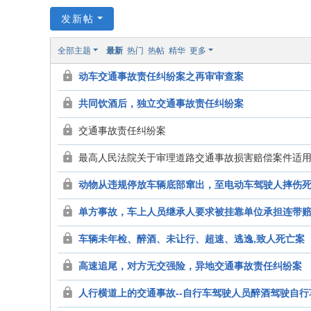
律
发新帖
网
全部主题
最新
热门
热帖
精华
更多
-
大
动车交通事故责任纠纷案之再审审查案
连
共同饮酒后，独立交通事故责任纠纷案
王
交通事故责任纠纷案
希
胜
最高人民法院关于审理道路交通事故损害赔偿案件适
律
动物从违规停放车辆底部窜出，至电动车驾驶人摔伤
师
单方事故，车上人员继承人要求被挂靠单位承担连带
车辆未年检、醉酒、未让行、超速、逃逸,致人死亡案
高速追尾，对方无交强险，异地交通事故责任纠纷案
人行横道上的交通事故--自行车驾驶人员醉酒驾驶自行