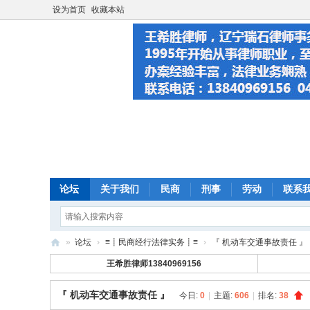
设为首页
收藏本站
论坛
关于我们
民商
刑事
劳动
联系
»
论坛
›
≡┋民商经行法律实务┋≡
›
『 机动车交通事故责任 』
大
王希胜律师13840969156
连
『 机动车交通事故责任 』
今日:
0
|
主题:
606
|
排名:
38
法