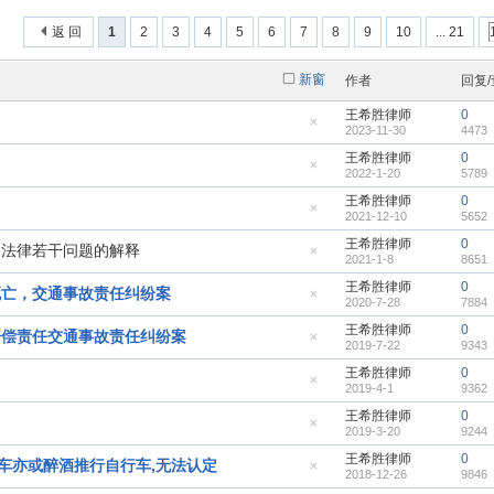
返 回
1
2
3
4
5
6
7
8
9
10
... 21
新窗
作者
回复
王希胜律师
0
2023-11-30
4473
隐
藏
王希胜律师
0
置
2022-1-20
5789
顶
隐
帖
藏
王希胜律师
0
置
2021-12-10
5652
顶
隐
帖
藏
王希胜律师
0
置
用法律若干问题的解释
2021-1-8
8651
顶
隐
帖
藏
王希胜律师
0
置
死亡，交通事故责任纠纷案
2020-7-28
7884
顶
隐
帖
藏
王希胜律师
0
置
赔偿责任交通事故责任纠纷案
2019-7-22
9343
顶
隐
帖
藏
王希胜律师
0
置
2019-4-1
9362
顶
隐
帖
藏
王希胜律师
0
置
2019-3-20
9244
顶
隐
帖
藏
王希胜律师
0
置
车亦或醉酒推行自行车,无法认定
2018-12-26
9846
顶
隐
帖
藏