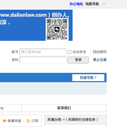
办公地址
地图导航
切
换
到
宽
版
账号
自动登录
找回密码
密码
禁止注册
登录
快捷导航
ng
联系我们
所属分类: ≡┋民商经行法律实务┋
收藏本版
|
订阅