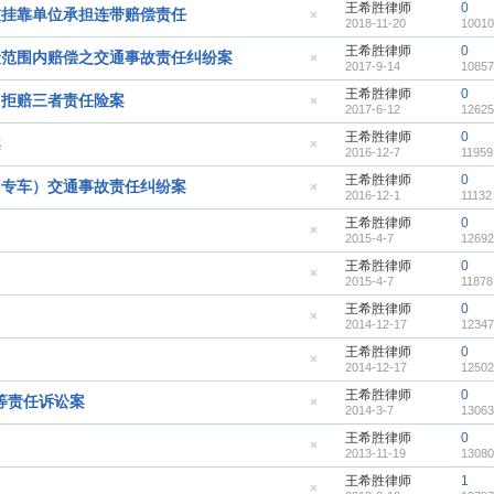
王希胜律师
0
置
被挂靠单位承担连带赔偿责任
2018-11-20
10010
顶
隐
帖
藏
王希胜律师
0
置
险范围内赔偿之交通事故责任纠纷案
2017-9-14
10857
顶
隐
帖
藏
王希胜律师
0
置
司拒赔三者责任险案
2017-6-12
12625
顶
隐
帖
藏
王希胜律师
0
置
案
2016-12-7
11959
顶
隐
帖
藏
王希胜律师
0
置
州专车）交通事故责任纠纷案
2016-12-1
11132
顶
隐
帖
藏
王希胜律师
0
置
2015-4-7
12692
顶
隐
帖
藏
王希胜律师
0
置
2015-4-7
11878
顶
隐
帖
藏
王希胜律师
0
置
2014-12-17
12347
顶
隐
帖
藏
王希胜律师
0
置
2014-12-17
12502
顶
隐
帖
藏
王希胜律师
0
置
等责任诉讼案
2014-3-7
13063
顶
隐
帖
藏
王希胜律师
0
置
2013-11-19
13080
顶
隐
帖
藏
王希胜律师
1
置