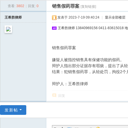
律
销售假药罪案
查看:
3802
|
回复:
0
[复制链接]
网
王希胜律师
发表于 2023-7-19 09:40:24
|
显示全部楼层
-
王希胜律师 13840969156 0411-836
大
连
王
销售假药罪案
希
嫌疑人被指控销售具有保健功能的假药。
胜
辩护人指出部分证据存有瑕疵，提出了从轻
律
结果：犯销售假药罪，从轻处罚，拘役2个
师
辩护人：王希胜律师
回复
发新帖