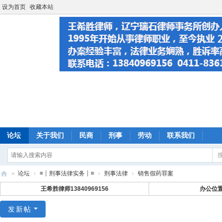
设为首页
收藏本站
论坛
关于我们
民商
刑事
劳动
联系我们
»
论坛
›
≡┋刑事法律实务┋≡
›
刑事法律
›
销售假药罪案
大
王希胜律师13840969156
办公位
连
发新帖
法