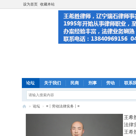
设为首页
收藏本站
论坛
关于我们
民商
刑事
劳动
联系
»
论坛
›
≡┋劳动法律实务┋≡
大
王希
连
法律
王希
法