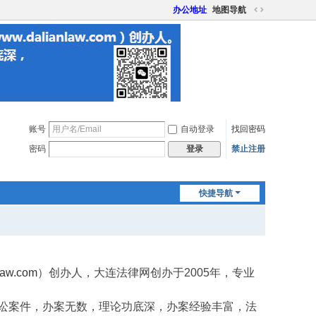
办公地址
地图导航
切
换
到
宽
版
账号
自动登录
找回密码
密码
禁止注册
登录
快捷导航
law.com
）创办人，大连法律网创办于2005年，专业
诉讼案件，办案无数，理论功底深，办案经验丰富，法