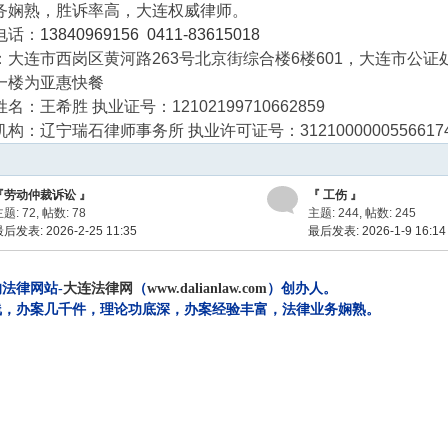
务娴熟，胜诉率高，大连权威律师。
电话：
13840969156
0411-83615018
：大连市西岗区黄河路263号北京街综合楼6楼601，大连市公证
一楼为亚惠快餐
名：王希胜 执业证号：12102199710662859
构：辽宁瑞石律师事务所 执业许可证号：31210000005566174
『劳动仲裁诉讼 』
『 工伤 』
题: 72
,
帖数: 78
主题: 244
,
帖数: 245
后发表: 2026-2-25 11:35
最后发表: 2026-1-9 16:14
法律网站-
大连法律网
（
www.dalianlaw.com
）创办人。
一线，办案几千件，理论功底深，办案经验丰富，法律业务娴熟。