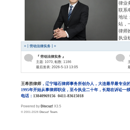
律业
律
联系
网
地址
-
站，
大
律师姓
执业机
连
≡┋劳动法律实务┋≡
王
希
『 劳动法律实务 』
主题: 1070
,
帖数: 1186
主
胜
最后发表: 2026-5-13 13:05
最
律
师
王希胜律师
，辽宁瑞石律师事务所创办人，大连最早最专业的
1995年开始从事律师职业，至今执业二十年，长期在诉讼
电话：
13840969156
0411-83615018
Powered by
Discuz!
X3.5
© 2001-2026
Discuz! Team
.